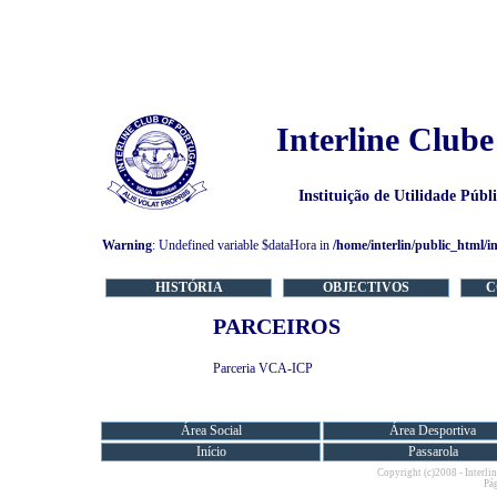
Interline Clube
Instituição de Utilidade Púb
Warning
: Undefined variable $dataHora in
/home/interlin/public_html/i
HISTÓRIA
OBJECTIVOS
C
PARCEIROS
Parceria VCA-ICP
Área Social
Área Desportiva
Início
Passarola
Copyright (c)2008 - Interlin
Pág