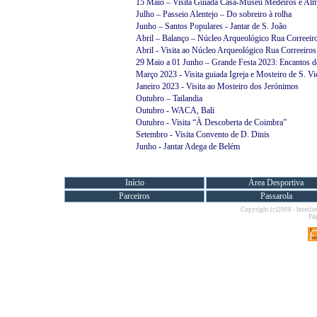
15 Maio – Visita Guiada Casa-Museu Medeiros e Al
Julho – Passeio Alentejo – Do sobreiro à rolha
Junho – Santos Populares - Jantar de S. João
Abril – Balanço – Núcleo Arqueológico Rua Correeir
Abril - Visita ao Núcleo Arqueológico Rua Correeiros
29 Maio a 01 Junho – Grande Festa 2023: Encantos d
Março 2023 - Visita guiada Igreja e Mosteiro de S. Vi
Janeiro 2023 - Visita ao Mosteiro dos Jerónimos
Outubro – Tailandia
Outubro - WACA, Bali
Outubro - Visita “À Descoberta de Coimbra”
Setembro - Visita Convento de D. Dinis
Junho - Jantar Adega de Belém
Início
Área Desportiva
Parceiros
Passarola
Copyright (c)2008 - Interlin
Pág